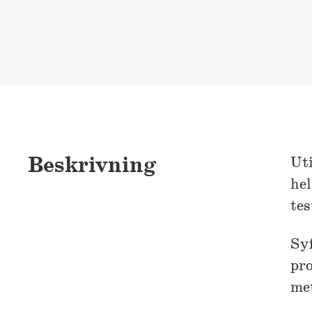
Beskrivning
Uti
hel
tes
Syf
pro
met