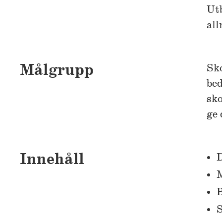
Utb
all
Målgrupp
Sk
bed
sko
ge 
Innehåll
D
M
B
S