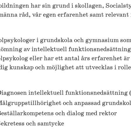
ildningen har sin grund i skollagen, Socialsty
männa råd, vår egen erfarenhet samt relevant 
olpsykologer i grundskola och gymnasium som
ömning av intellektuell funktionsnedsättning.
lpsykolog eller har ett antal års erfarenhet ä
dig kunskap och möjlighet att utvecklas i roll
iagnosen intellektuell funktionsnedsättning (
ålgruppstillhörighet och anpassad grundsko
eställarkompetens och dialog med rektor
ekretess och samtycke