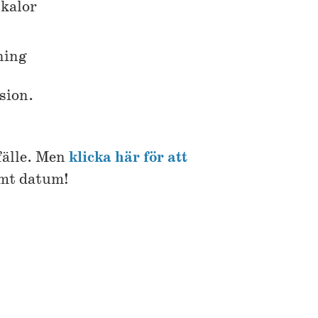
skalor
ning
sion.
fälle. Men
klicka här för att
ämt datum!