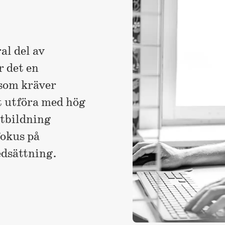
al del av
 det en
som kräver
t utföra med hög
utbildning
fokus på
edsättning.