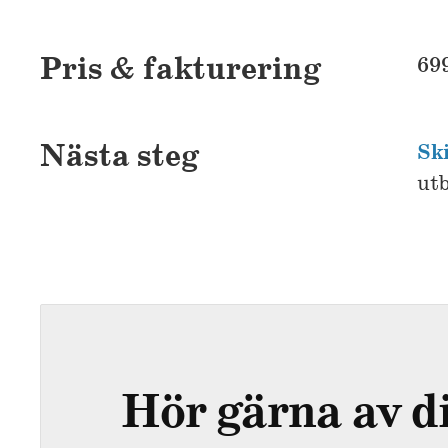
Pris & fakturering
699
Nästa steg
Sk
utb
Hör gärna av dig