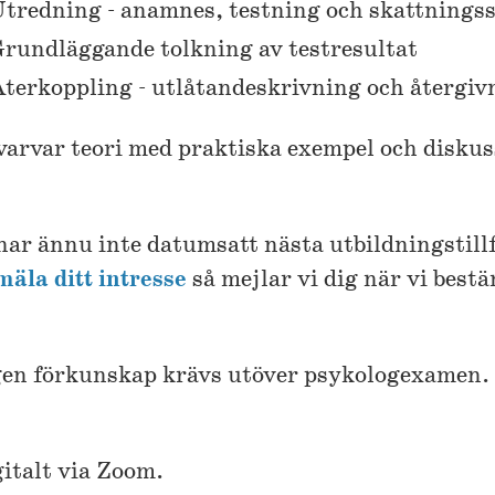
tredning - anamnes, testning och skattnings
rundläggande tolkning av testresultat
terkoppling - utlåtandeskrivning och återgiv
varvar teori med praktiska exempel och diskus
har ännu inte datumsatt nästa utbildningstill
äla ditt intresse
så mejlar vi dig när vi best
gen förkunskap krävs utöver psykologexamen.
italt via Zoom.