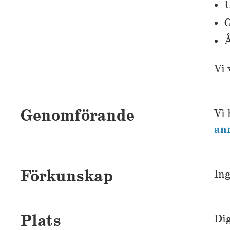
U
G
Å
Vi 
Genomförande
Vi 
anm
Förkunskap
In
Plats
Dig