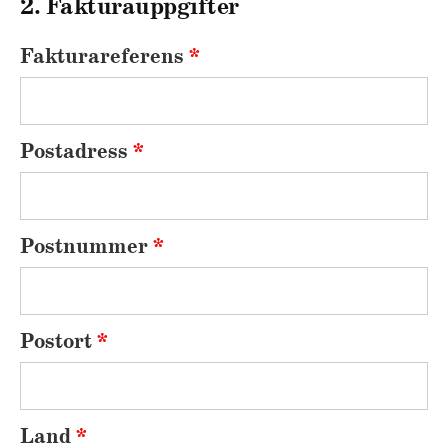
2. Fakturauppgifter
Fakturareferens
*
Postadress
*
Postnummer
*
Postort
*
Land
*