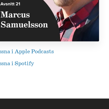
ssna i Apple Podcasts
sna i Spotify