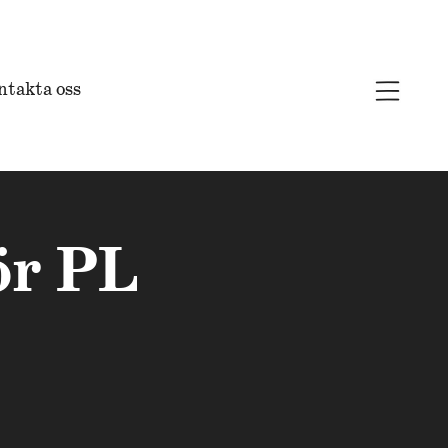
ntakta oss
ör PL