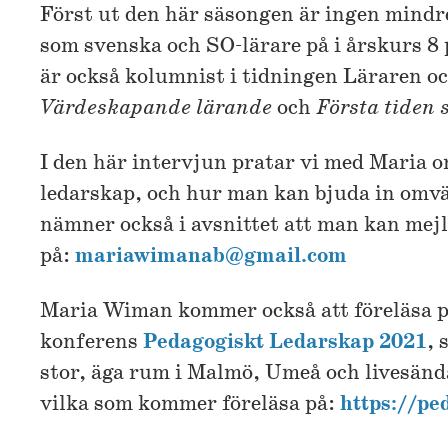
Först ut den här säsongen är ingen mind
som svenska och SO-lärare på i årskurs 
är också kolumnist i tidningen Läraren oc
Värdeskapande lärande
och
Första tiden 
I den här intervjun pratar vi med Maria 
ledarskap, och hur man kan bjuda in omv
nämner också i avsnittet att man kan mej
på:
mariawimanab@gmail.com
Maria Wiman kommer också att föreläsa på
konferens
Pedagogiskt Ledarskap 2021
, 
stor, äga rum i Malmö, Umeå och livesänd
vilka som kommer föreläsa på:
https://pe