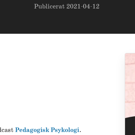
Publicerat
2021-04-12
dcast
Pedagogisk Psykologi
.