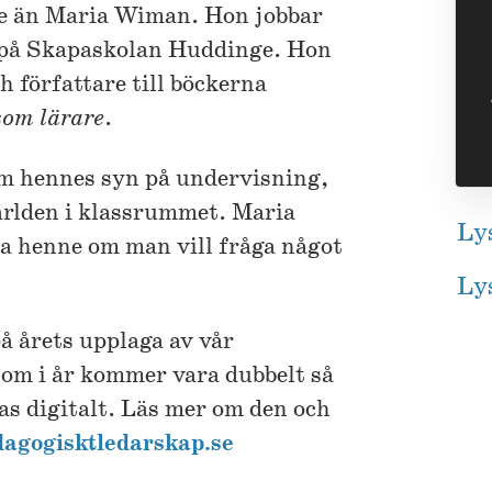
re än Maria Wiman. Hon jobbar
8 på Skapaskolan Huddinge. Hon
h författare till böckerna
som lärare
.
om hennes syn på undervisning,
ärlden i klassrummet. Maria
Ly
la henne om man vill fråga något
Lys
 årets upplaga av vår
som i år kommer vara dubbelt så
as digitalt. Läs mer om den och
dagogisktledarskap.se