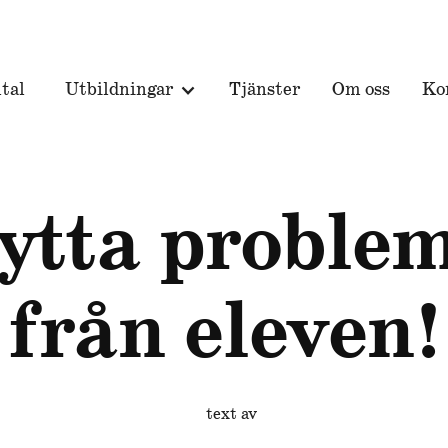
tal
Utbildningar
Tjänster
Om oss
Ko
ytta proble
från eleven!
text av